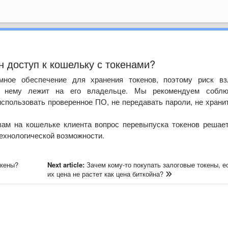
н доступ к кошельку с токенами?
ммное обеспечение для хранения токенов, поэтому риск вз
к нему лежит на его владельце. Мы рекомендуем соблю
спользовать проверенное ПО, не передавать пароли, не храни
вам на кошельке клиента вопрос перевыпуска токенов решае
технологической возможности.
окены?
Next article:
Зачем кому-то покупать залоговые токены, е
их цена не растет как цена биткойна?