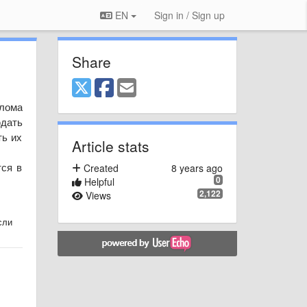
EN
Sign in / Sign up
Share
лома
дать
ть их
Article stats
тся в
Created
8 years ago
0
Helpful
2,122
Views
сли