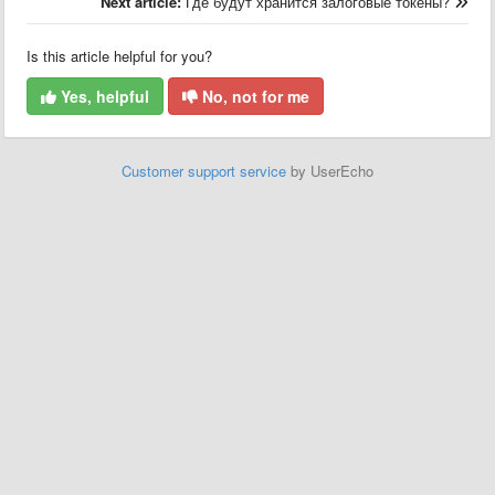
Next article:
Где будут хранится залоговые токены?
Is this article helpful for you?
Yes, helpful
No, not for me
Customer support service
by UserEcho