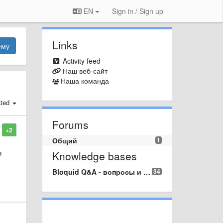
EN
Sign in / Sign up
Links
ему
Activity feed
Наш веб-сайт
Наша команда
ated
Forums
+2
Общий
1
и
Knowledge bases
Bloquid Q&A - вопросы и ответы
34