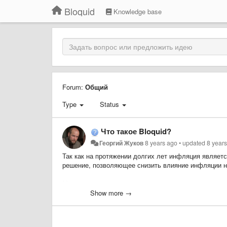
Bloquid
Knowledge base
Forum:
Общий
Type
Status
Что такое Bloquid?
Георгий Жуков
8 years ago
•
updated
8 year
Так как на протяжении долгих лет инфляция являет
решение, позволяющее снизить влияние инфляции н
Массовая токенизация недвижимости через обратную
защищённый от инфляции, и задействовать в эконо
Show more →
недвижимости.
Проект открывает принципиально новую возможность