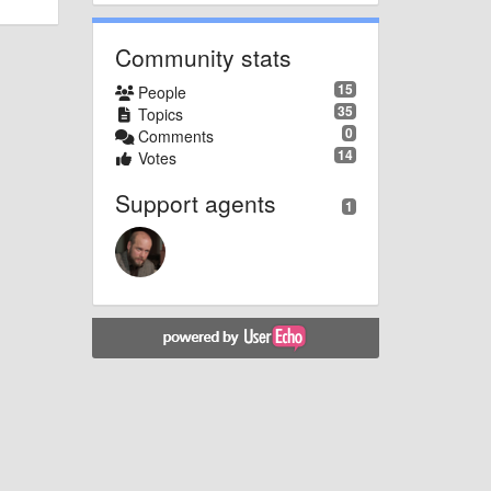
Community stats
15
People
ми.
35
Topics
0
Comments
14
Votes
Support agents
1
т.
ении
нам