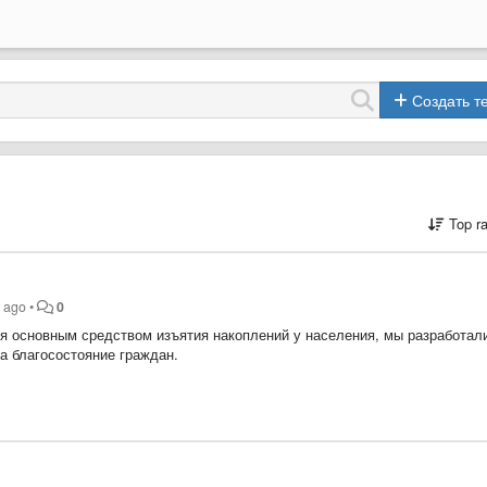
Создать т
Top r
s ago
•
0
ся основным средством изъятия накоплений у населения, мы разработал
а благосостояние граждан.
 ипотеку позволит создать инструмент обмена и сохранения стоимости,
мическом обороте колоссальный объем стоимости, содержащийся в
 токенизации недвижимости через обратную ипотеку и позволяет